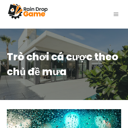
Skip
to
content
Trò chơi cá cược theo
chủ đề mưa