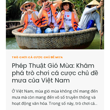
TRÒ CHƠI CÁ CƯỢC CHỦ ĐỀ MƯA
Phép Thuật Gió Mùa: Khám
phá trò chơi cá cược chủ đề
mưa của Việt Nam
Ở Việt Nam, mùa gió mùa không chỉ mang đến
mưa mà còn mang đến vô số truyền thống và
hoạt động văn hóa. Trong số này, trò chơi cá…