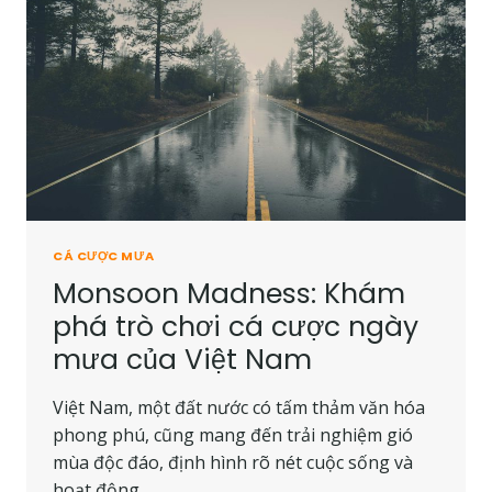
CÁ CƯỢC MƯA
Monsoon Madness: Khám
phá trò chơi cá cược ngày
mưa của Việt Nam
Việt Nam, một đất nước có tấm thảm văn hóa
phong phú, cũng mang đến trải nghiệm gió
mùa độc đáo, định hình rõ nét cuộc sống và
hoạt động…