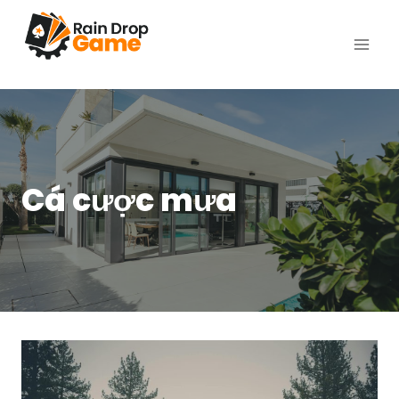
Skip
to
content
Cá cược mưa